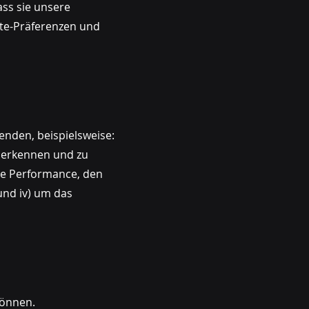
ass sie unsere
ite-Präferenzen und
enden, beispielsweise:
u erkennen und zu
die Performance, den
und iv) um das
können.